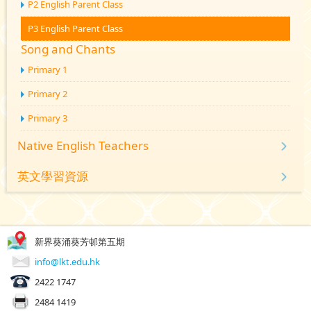
P2 English Parent Class
P3 English Parent Class
Song and Chants
Primary 1
Primary 2
Primary 3
Native English Teachers
英文學習資源
新界葵涌葵芳邨第五期
info@lkt.edu.hk
2422 1747
2484 1419