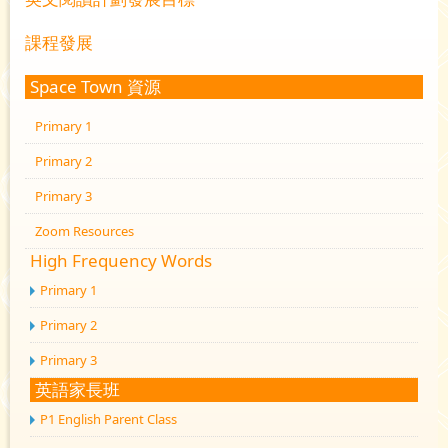
課程發展
Space Town 資源
Primary 1
Primary 2
Primary 3
Zoom Resources
High Frequency Words
Primary 1
Primary 2
Primary 3
英語家長班
P1 English Parent Class