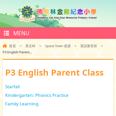
MENU
首頁
>
英文科
>
Space Town 資源
>
英語家長班
>
P3 English Parent...
P3 English Parent Class
Starfall
Kindergarten: Phonics Practice
Family Learning