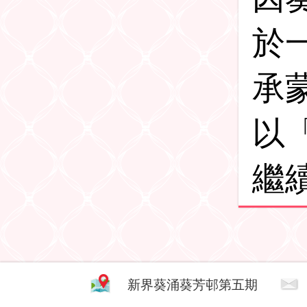
於
承
以
繼
新界葵涌葵芳邨第五期