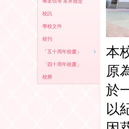
專業領導 業界翹楚
校訊
學校文件
校刊
本
「五十周年校慶」
「四十周年校慶」
原
校曆
於
以
因