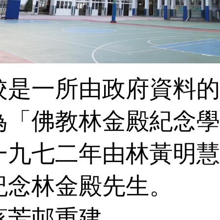
校是一所由政府資料的
為「佛教林金殿紀念學
一九七二年由林黃明慧
紀念林金殿先生。
葵芳邨重建，