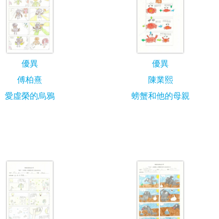
優異
優異
傅柏熹
陳業熙
愛虛榮的烏鴉
螃蟹和他的母親