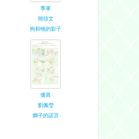
季軍
簡頌文
狗和牠的影子
優異
劉佩瑩
獅子的諾言