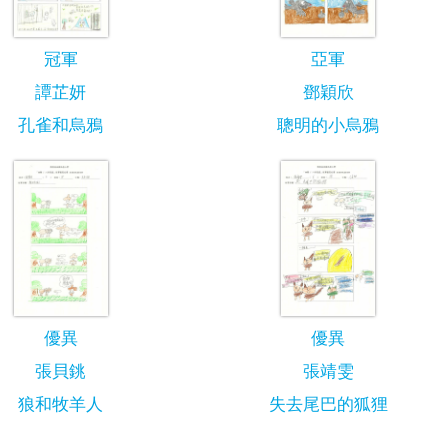
冠軍
亞軍
譚芷妍
鄧穎欣
孔雀和烏鴉
聰明的小烏鴉
優異
優異
張貝銚
張靖雯
狼和牧羊人
失去尾巴的狐狸