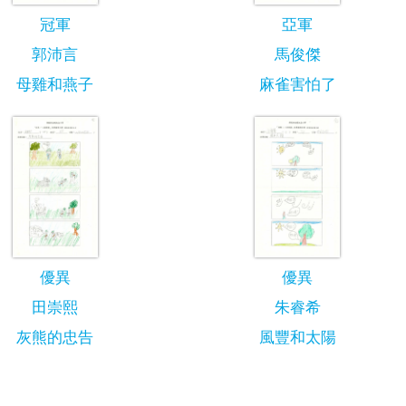
冠軍
亞軍
郭沛言
馬俊傑
母雞和燕子
麻雀害怕了
優異
優異
田崇熙
朱睿希
灰熊的忠告
風豐和太陽