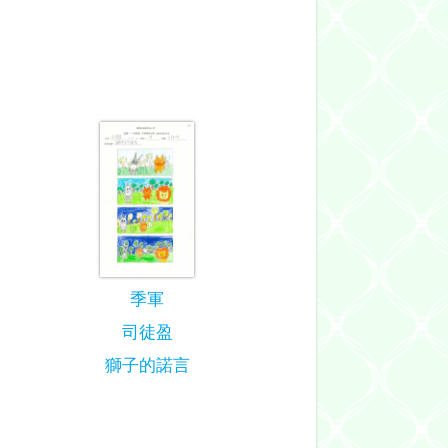
季軍
司徒盈
獅子的諾言