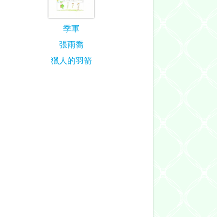
季軍
張雨喬
獵人的羽箭