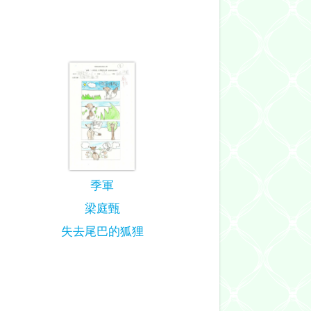
季軍
梁庭甄
失去尾巴的狐狸