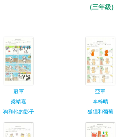
(三年級)
冠軍
亞軍
梁靖嘉
李梓晴
狗和牠的影子
狐狸和葡萄