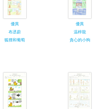
優異
優異
布丞蔚
温梓龍
狐狸和葡萄
貪心的小狗