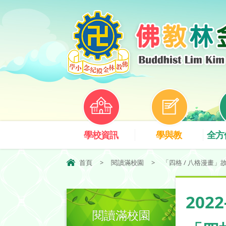
學校資訊
學與教
全方
首頁
>
閱讀滿校園
>
「四格 / 八格漫畫」
202
閱讀滿校園