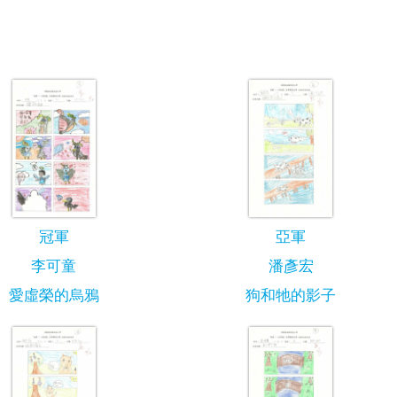
冠軍
亞軍
李可童
潘彥宏
愛虛榮的烏鴉
狗和牠的影子