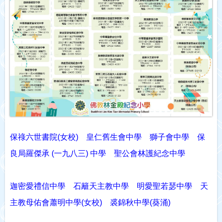
保祿六世書院(女校)
皇仁舊生會中學
獅子會中學
保
良局羅傑承
(
一九八三
)
中學
聖公會林護紀念中學
迦密愛禮信中學
石籬天主教中學
明愛聖若瑟中學
天
主教母佑會蕭明中學(
女校)
裘錦秋中學
(
葵涌
)