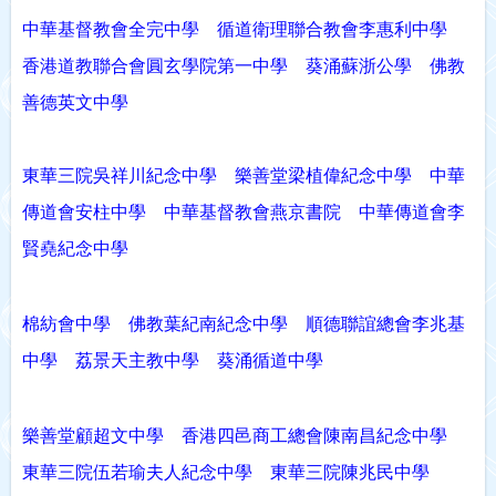
中華基督教會全完中學
循道衛理聯合教會李惠利中學
香港道教聯合會圓玄學院第一中學
葵涌蘇浙公學
佛教
善德英文中學
東華三院吳祥川紀念中學
樂善堂梁植偉紀念中學
中華
傳道會安柱中學
中華基督教會燕京書院
中華傳道會李
賢堯紀念中學
棉紡會中學
佛教葉紀南紀念中學
順德聯誼總會李兆基
中學
荔景天主教中學
葵涌循道中學
樂善堂顧超文中學
香港四邑商工總會陳南昌紀念中學
東華三院伍若瑜夫人紀念中學
東華三院陳兆民中學