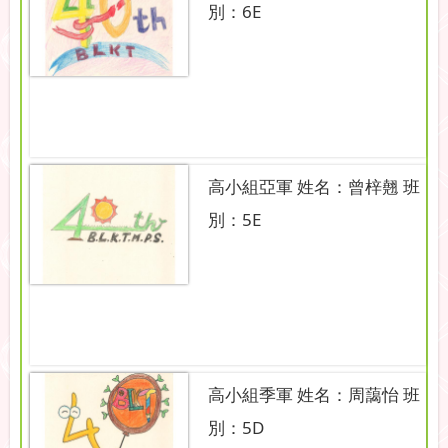
別：6E
高小組亞軍 姓名：曾梓翹 班
別：5E
高小組季軍 姓名：周藹怡 班
別：5D