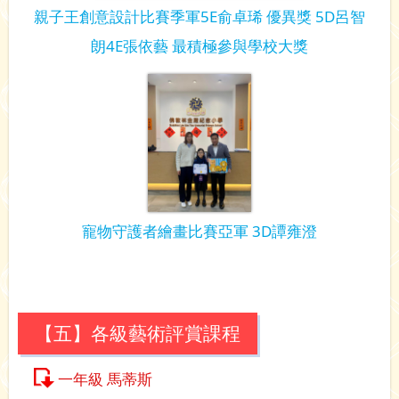
親子王創意設計比賽季軍5E俞卓琋 優異獎 5D呂智
朗4E張依藝 最積極參與學校大獎
寵物守護者繪畫比賽亞軍 3D譚雍澄
【五】各級藝術評賞課程
一年級 馬蒂斯