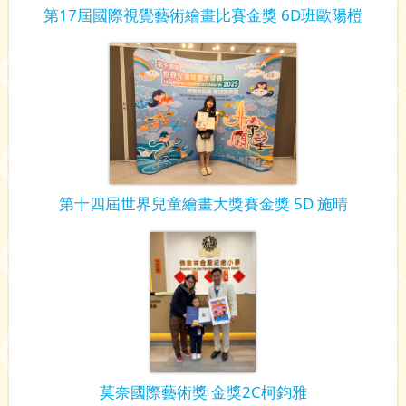
第17屆國際視覺藝術繪畫比賽金獎 6D班歐陽榿
第十四屆世界兒童繪畫大獎賽金獎 5D 施晴
莫奈國際藝術獎 金獎2C柯鈞雅