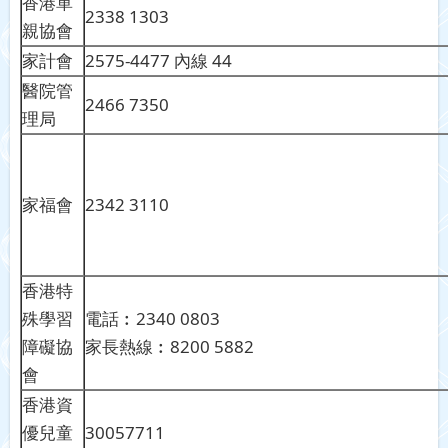
香港單
2338 1303
親協會
家計會
2575-4477 內線 44
醫院管
2466 7350
理局
家福會
2342 3110
香港特
殊學習
電話︰2340 0803
障礙協
家長熱線︰8200 5882
會
香港資
優兒童
30057711