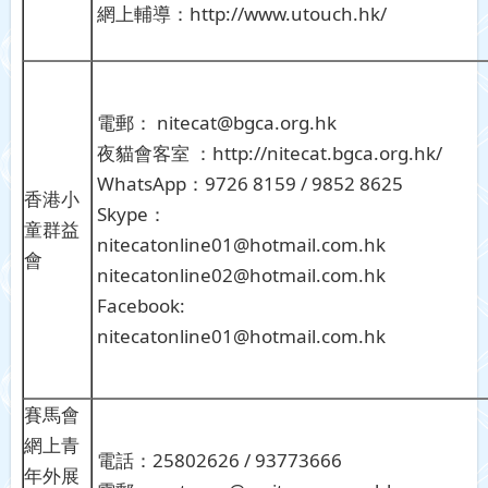
網上輔導：http://www.utouch.hk/
電郵： nitecat@bgca.org.hk
夜貓會客室 ：http://nitecat.bgca.org.hk/
WhatsApp：9726 8159 / 9852 8625
香港小
Skype：
童群益
nitecatonline01@hotmail.com.hk
會
nitecatonline02@hotmail.com.hk
Facebook:
nitecatonline01@hotmail.com.hk
賽馬會
網上青
電話：25802626 / 93773666
年外展