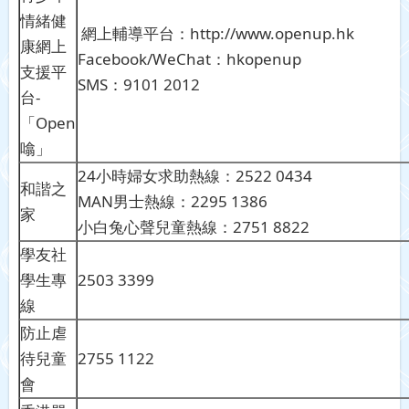
情緒健
網上輔導平台：http://www.openup.hk
康網上
Facebook/WeChat：hkopenup
支援平
SMS：9101 2012
台-
「Open
噏」
24小時婦女求助熱線：2522 0434
和諧之
MAN男士熱線：2295 1386
家
小白兔心聲兒童熱線：2751 8822
學友社
學生專
2503 3399
線
防止虐
待兒童
2755 1122
會