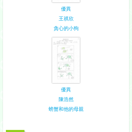
優異
王祺欣
貪心的小狗
優異
陳浩然
螃蟹和他的母親