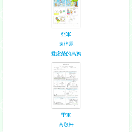
亞軍
陳梓霖
愛虛榮的烏鴉
季軍
黃敬軒