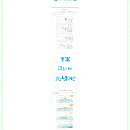
季軍
譚綽琳
農夫和蛇