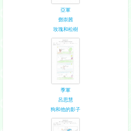
亞軍
鄧崇茜
玫瑰和松樹
季軍
呂思慧
狗和他的影子