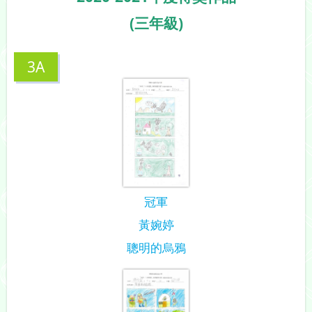
(三年級)
3A
冠軍
黃婉婷
聰明的烏鴉