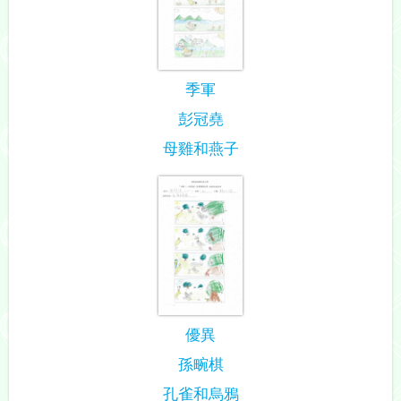
季軍
彭冠堯
母雞和燕子
優異
孫畹棋
孔雀和烏鴉