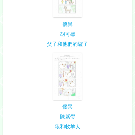
優異
胡可馨
父子和他們的驢子
優異
陳紫瑩
狼和牧羊人