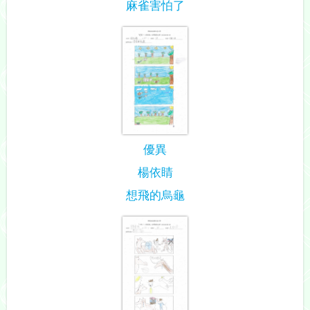
麻雀害怕了
優異
楊依睛
想飛的烏龜