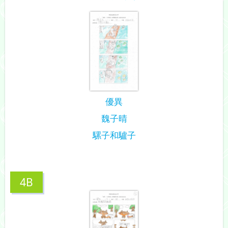
優異
魏子晴
騾子和驢子
4B