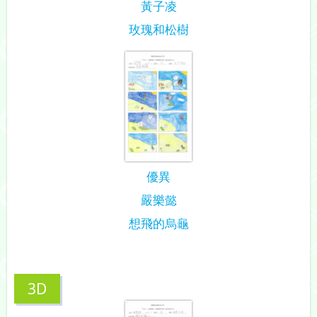
黃子凌
玫瑰和松樹
優異
嚴樂懿
想飛的烏龜
3D