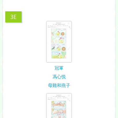
3E
冠軍
馮心悦
母雞和燕子