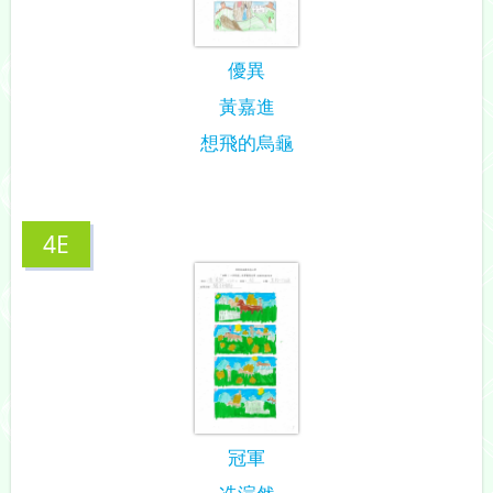
優異
黃嘉進
想飛的烏龜
4E
冠軍