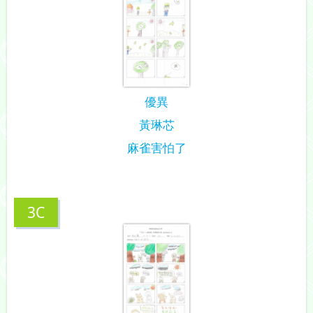
優異
黃琳芯
麻雀害怕了
3C