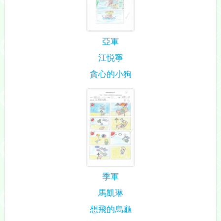
亞軍
江悦寧
貪心的小狗
季軍
馬凱琳
想飛的烏龜