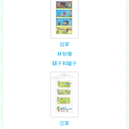
冠軍
林智珊
騾子和驢子
亞軍