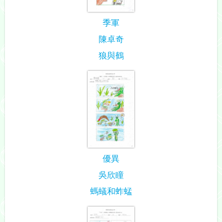
季軍
陳卓奇
狼與鶴
優異
吳欣瞳
螞蟻和蚱蜢