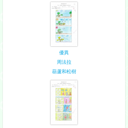
優異
周法拉
葫蘆和松樹