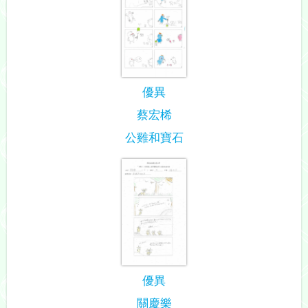
優異
蔡宏桸
公雞和寶石
優異
關慶樂