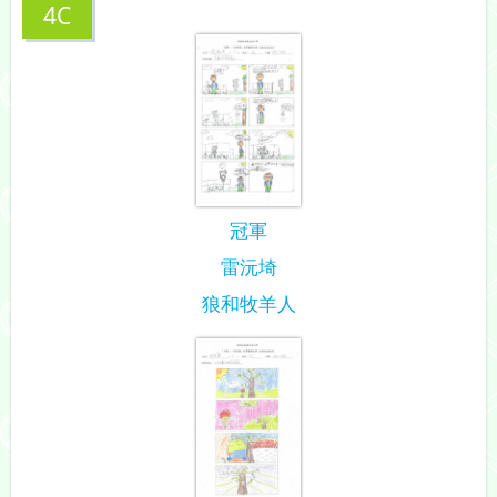
4C
冠軍
雷沅埼
狼和牧羊人