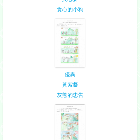
貪心的小狗
優異
黃紫凝
灰熊的忠告