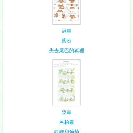
冠軍
葉汾
失去尾巴的狐狸
亞軍
呂柏羲
狐狸和葡萄