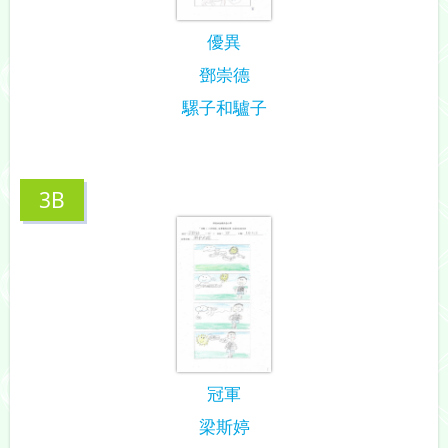
優異
鄧崇德
騾子和驢子
3B
冠軍
梁斯婷