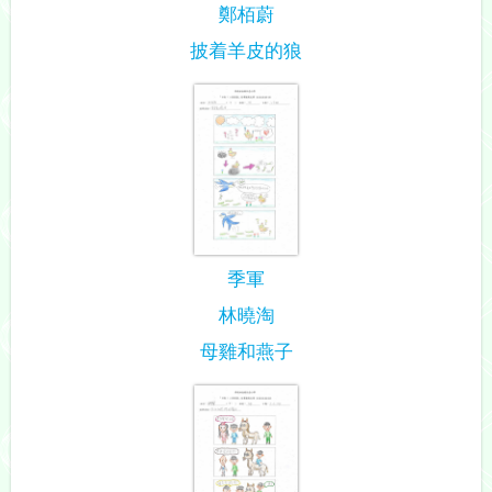
鄭栢蔚
披着羊皮的狼
季軍
林曉淘
母雞和燕子