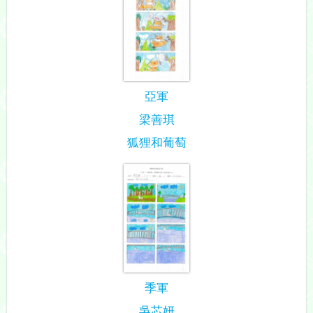
亞軍
梁善琪
狐狸和葡萄
季軍
吳芯妍