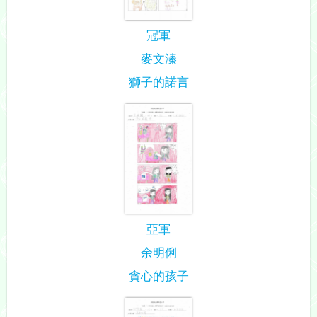
冠軍
麥文溱
獅子的諾言
亞軍
余明俐
貪心的孩子