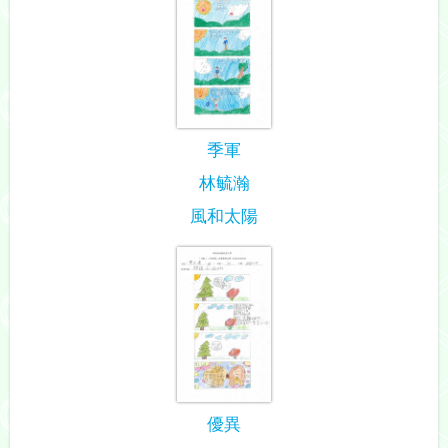
季軍
林毓瀚
風和太陽
優異