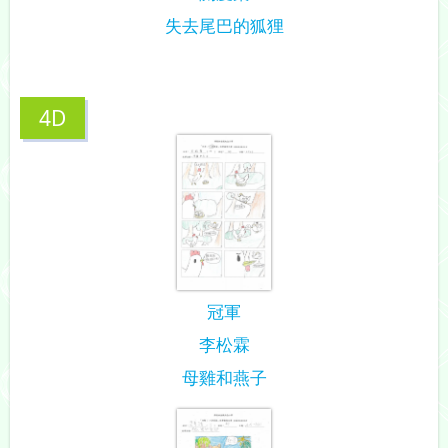
失去尾巴的狐狸
4D
冠軍
李松霖
母雞和燕子