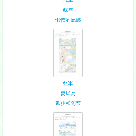
蘇霏
懶惰的蟋蟀
亞軍
麥焯喬
狐狸和葡萄