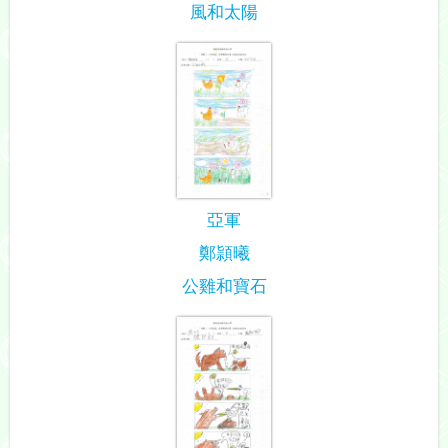
風和太陽
亞軍
鄭頴曦
公雞和寶石