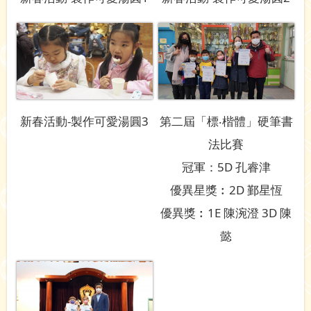
新春活動-製作可愛湯圓3
第二屆「標‧楷體」硬筆書
法比賽
冠軍：5D 孔睿津
優異星獎︰2D 鄞星恆
優異獎︰1E 陳涴澄 3D 陳
懿