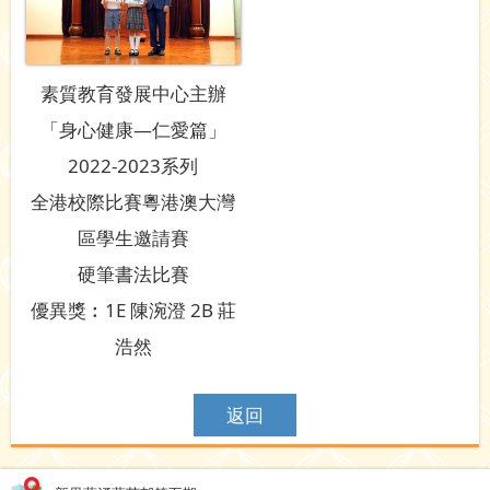
素質教育發展中心主辦
「身心健康—仁愛篇」
2022-2023系列
全港校際比賽粵港澳大灣
區學生邀請賽
硬筆書法比賽
優異獎︰1E 陳涴澄 2B 莊
浩然
返回