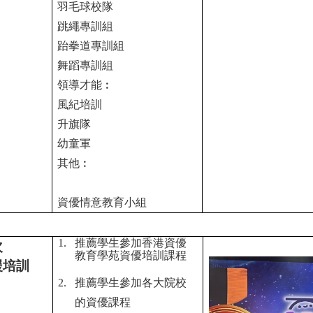
羽毛球校隊
跳繩專訓組
跆拳道專訓組
舞蹈專訓組
領導才能︰
風紀培訓
升旗隊
幼童軍
其他︰
資優情意教育小組
1.
推薦學生參加香港資優
次
教育學苑資優培訓課程
援培訓
2.
推薦學生參加各
大院校
的資優課程