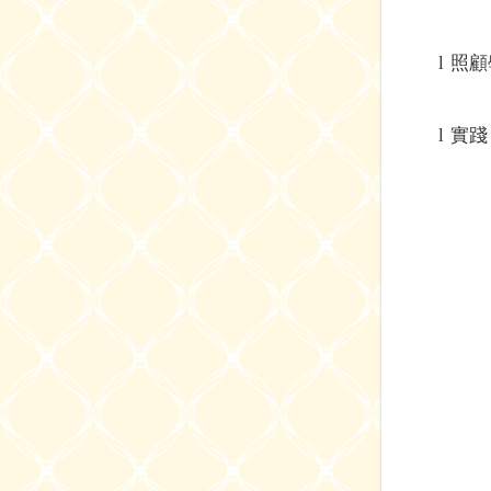
l
照顧
l
實踐