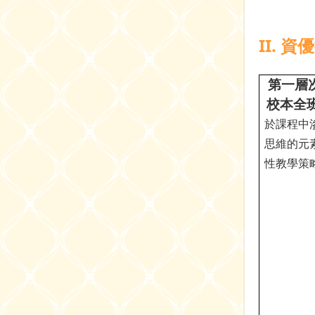
II. 
第一層
校本全
於課程中
思維的元
性教學策