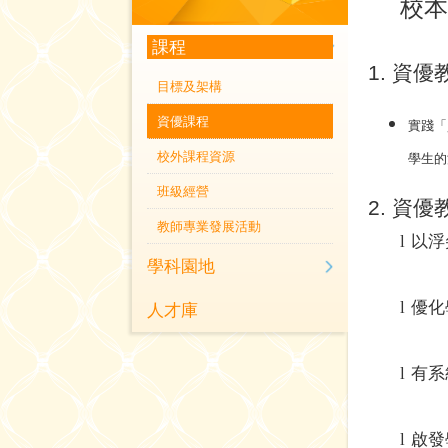
校本
課程
1.
資優
目標及架構
資優課程
實踐「
校外課程資源
學生的
班級經營
2.
資優
教師專業發展活動
l
以浮
學科園地
人才庫
l
優化
l
有系
l
啟發