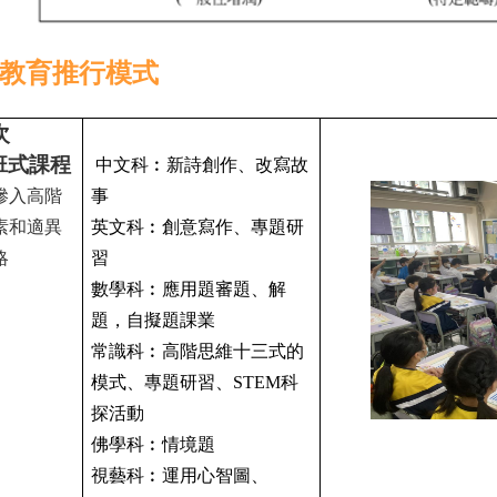
資優教育推行模式
次
班式課程
中文科︰新詩創作、改寫故
滲入高階
事
素和適異
英文科︰創意寫作、專題研
略
習
數學科︰應用題審題、解
題，自擬題課業
常識科︰高階思維十三式的
模式、專題研習、
STEM
科
探活動
佛學科︰情境題
視藝科︰運用心智圖、