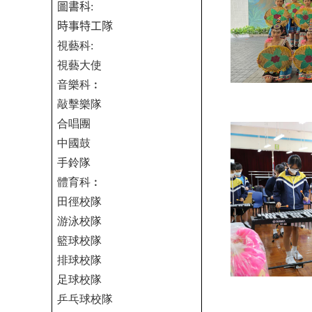
圖書科
:
時事特工隊
視藝科
:
視藝大使
音樂科︰
敲擊樂隊
合唱團
中國鼓
手鈴隊
體育科︰
田徑校隊
游泳校隊
籃球校隊
排球校隊
足球校隊
乒乓球校隊