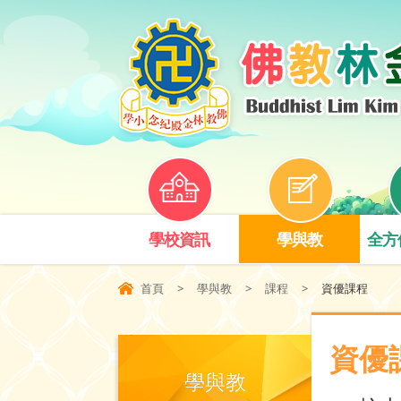
學校資訊
學與教
全方
首頁
>
學與教
>
課程
>
資優課程
資優
學與教