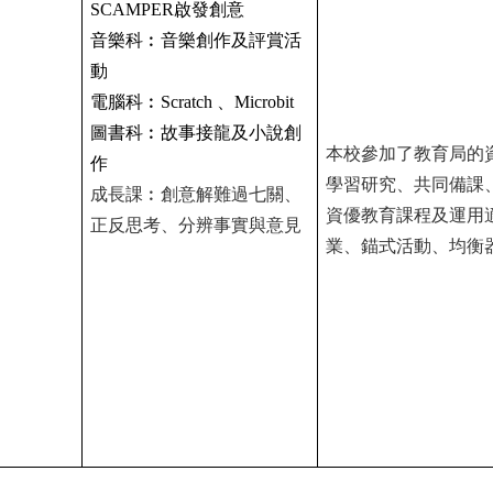
SCAMPER
啟發創意
音樂科︰音樂創作及評賞活
動
電腦科︰
Scratch
、
Microbit
圖書科︰故事接龍及小說創
本校參加了
教育局的
作
學習研究、共同備課
成長課︰創意解難過七關、
資優教育課程及運用
正反思考、分辨事實與意見
業、錨式活動、均衡