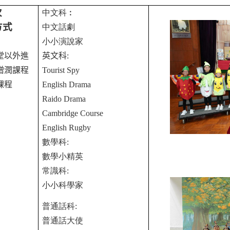
次
中文科︰
方式
中文話劇
小小演說家
堂以外進
英文科
:
增潤課程
Tourist Spy
課程
English
Drama
Raido Drama
Cambridge Course
English Rugby
數學科
:
數學小精英
常識科
:
小小科學家
普通話科
:
普通話大使