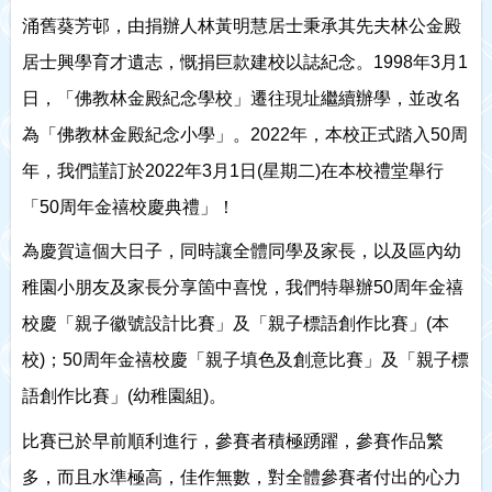
涌舊葵芳邨，由捐辦人林黃明慧居士秉承其先夫林公金殿
居士興學育才遺志，慨捐巨款建校以誌紀念。1998年3月1
日，「佛教林金殿紀念學校」遷往現址繼續辦學，並改名
為「佛教林金殿紀念小學」。2022年，本校正式踏入50周
年，我們謹訂於2022年3月1日(星期二)在本校禮堂舉行
「50周年金禧校慶典禮」！
為慶賀這個大日子，同時讓全體同學及家長，以及區內幼
稚園小朋友及家長分享箇中喜悅，我們特舉辦50周年金禧
校慶「親子徽號設計比賽」及「親子標語創作比賽」(本
校)；50周年金禧校慶「親子填色及創意比賽」及「親子標
語創作比賽」(幼稚園組)。
比賽已於早前順利進行，參賽者積極踴躍，參賽作品繁
多，而且水準極高，佳作無數，對全體參賽者付出的心力