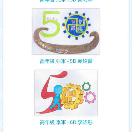
高年級 亞軍 - 5D 麥焯喬
高年級 季軍 - 6D 李晞彤