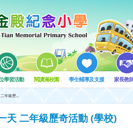
位學習活動
閱讀滿校園
學生輔導及支援
家長教
二年級歷...
一天 二年級歷奇活動 (學校)