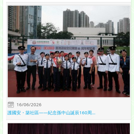
16/06/2026
護國安・築社區——紀念孫中山誕辰160周...