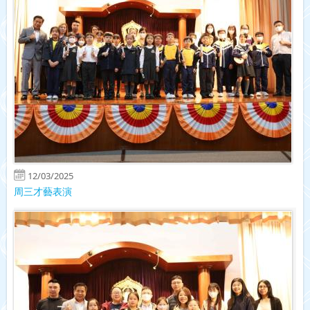
12/03/2025
周三才藝表演