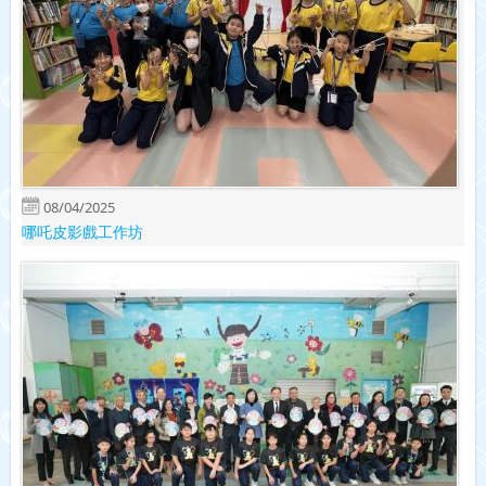
08/04/2025
哪吒皮影戲工作坊