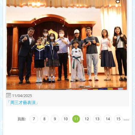
11/04/2025
「周三才藝表演」
頁面:
7
8
9
10
11
12
13
14
15
…
…