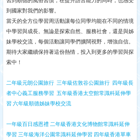
習到順德的風俗習慣，在提升語言能力的同時，也感受
到國家對我們的影響。
當天的全方位學習周活動讓每位同學均能在不同的情境
中學習與成長。無論是探索自然、服務社會，還是與姊
妹學校交流，每個活動讓同學們擴闊視野，增強自信。
期待大家繼續保持著這份熱情，投入到更多的學習與探
索中！
二年級元朗公園旅行
三年級佐敦谷公園旅行
四年級長
者中心義工服務學習
五年級香港太空館常識科延伸學
習
六年級順德姊妹學校交流
一年級百日感恩禮
二年級香港文化博物館常識科延伸
學習
三年級海洋公園常識科延伸學習
四年級香港單車