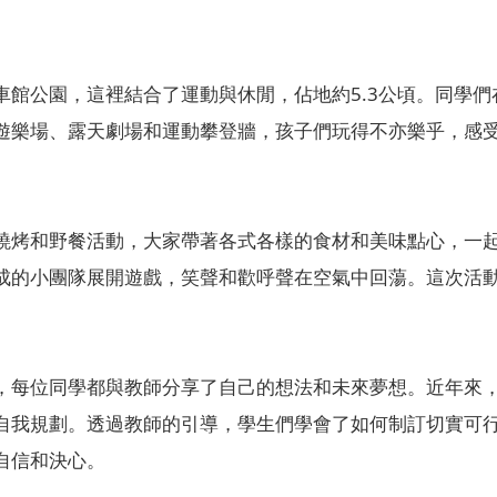
。
車館公園，這裡結合了運動與休閒，佔地約5.3公頃。同學
遊樂場、露天劇場和運動攀登牆，孩子們玩得不亦樂乎，感
燒烤和野餐活動，大家帶著各式各樣的食材和美味點心，一
成的小團隊展開遊戲，笑聲和歡呼聲在空氣中回蕩。這次活
，每位同學都與教師分享了自己的想法和未來夢想。近年來
自我規劃。透過教師的引導，學生們學會了如何制訂切實可
自信和決心。