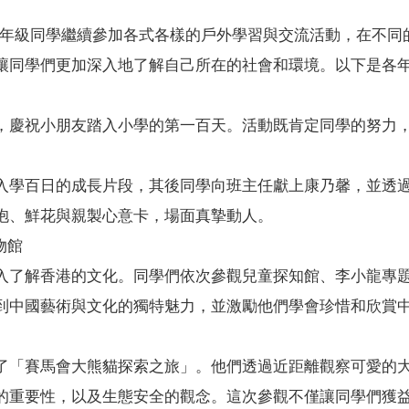
，各年級同學繼續參加各式各樣的戶外學習與交流活動，在不
讓同學們更加深入地了解自己所在的社會和環境。以下是各
，慶祝小朋友踏入小學的第一百天。活動既肯定同學的努力
入學百日的成長片段，其後同學向班主任獻上康乃馨，並透
抱、鮮花與親製心意卡，場面真摯動人。
物館
入了解香港的文化。同學們依次參觀兒童探知館、李小龍專
到中國藝術與文化的獨特魅力，並激勵他們學會珍惜和欣賞
了「賽馬會大熊貓探索之旅」。他們透過近距離觀察可愛的
的重要性，以及生態安全的觀念。這次參觀不僅讓同學們獲