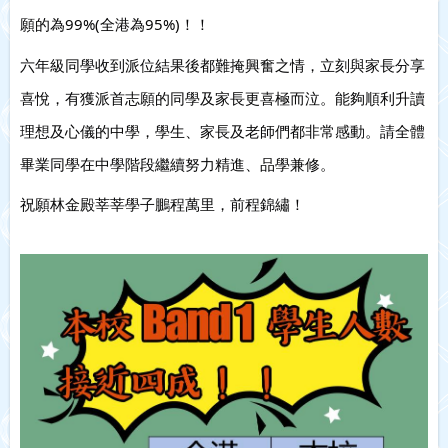
願的為99%(全港為95%)！！
六年級同學收到派位結果後都難掩興奮之情，立刻與家長分享
喜悅，有獲派首志願的同學及家長更喜極而泣。能夠順利升讀
理想及心儀的中學，學生、家長及老師們都非常感動。請全體
畢業同學在中學階段繼續努力精進、品學兼修。
祝願林金殿莘莘學子鵬程萬里，前程錦繡！