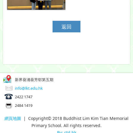
返回
新界葵涌葵芳邨第五期
info@lkt.edu.hk
2422 1747
2484 1419
網頁地圖
| Copyright© 2018 Buddhist Lim Kim Tian Memorial
Primary School. All rights reserved.
By: ctd.hk