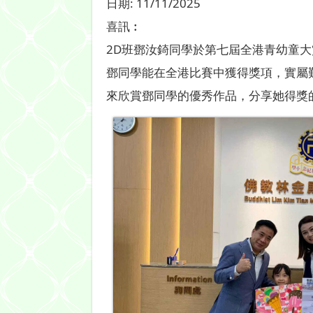
日期:
11/11/2025
喜訊︰
2D班鄧汝錡同學於第七屆全港青幼童
鄧同學能在全港比賽中獲得獎項，實屬
來欣賞鄧同學的優秀作品，分享她得獎