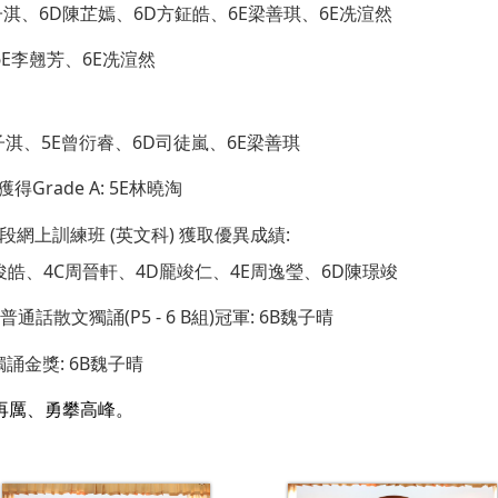
子淇、6D陳芷嫣、6D方鉦皓、6E梁善琪、6E冼渲然
霏、6E李翹芳、6E冼渲然
謝子淇、5E曾衍睿、6D司徒嵐、6E梁善琪
考試中獲得Grade A: 5E林曉淘
一階段網上訓練班 (英文科) 獲取優異成績:
方俊皓、4C周晉軒、4D龎竣仁、4E周逸瑩、6D陳璟竣
通話散文獨誦(P5 - 6 B組)冠軍: 6B魏子晴
獨誦金獎: 6B魏子晴
再厲、勇攀高峰。