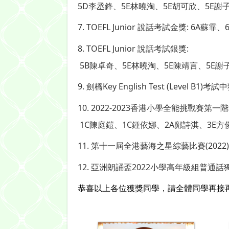
5D李丞鋒、5E林曉淘、5E胡可欣、5E謝
7. TOEFL Junior 說話考試金獎: 6A蘇
8. TOEFL Junior 說話考試銀獎: 
 5B陳卓奇、5E林曉淘、5E陳靖言、5E
9. 劍橋Key English Test (Level B1)
10. 2022-2023香港小學全能挑戰賽第
 1C陳庭鎧、1C鍾依娜、2A鄺詩淇、3E
11. 第十一屆全港藝海之星綜藝比賽(2022)普
12. 亞洲朗誦盃2022小學高年級組普通話
恭喜以上各位獲獎同學，請全體同學再接