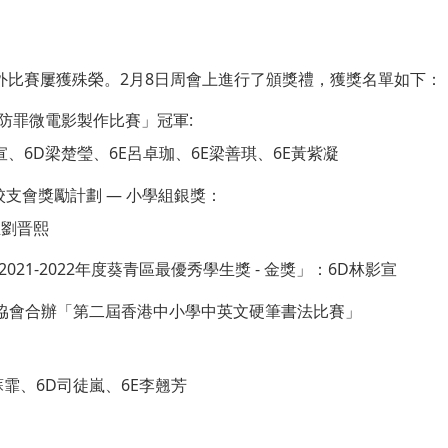
外比賽屢獲殊榮。2月8日周會上進行了頒獎禮，獲獎名單如下：
「防罪微電影製作比賽」冠軍:
宣、6D梁楚瑩、6E呂卓珈、6E梁善琪、6E黃紫凝
佳學校支會獎勵計劃 — 小學組銀獎：
生劉晋熙
021-2022年度葵青區最優秀學生獎 - 金獎」：6D林影宣
家協會合辦「第二屆香港中小學中英文硬筆書法比賽」
 6A蘇霏、6D司徒嵐、6E李翹芳