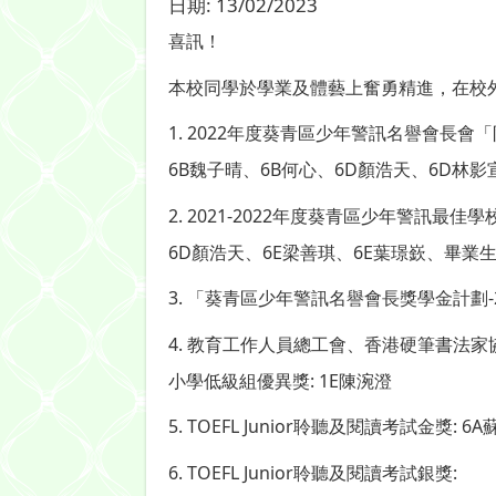
日期:
13/02/2023
喜訊！
本校同學於學業及體藝上奮勇精進，在校
1. 2022年度葵青區少年警訊名譽會長會
6B魏子晴、6B何心、6D顏浩天、6D林影
2. 2021-2022年度葵青區少年警訊最
6D顏浩天、6E梁善琪、6E葉璟嶔、畢業
3. 「葵青區少年警訊名譽會長獎學金計劃-2
4. 教育工作人員總工會、香港硬筆書法
小學低級組優異獎: 1E陳涴澄
5. TOEFL Junior聆聽及閱讀考試金獎:
6. TOEFL Junior聆聽及閱讀考試銀獎: