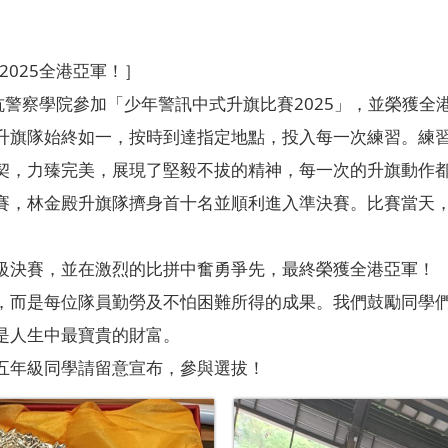
2025全港亞軍！］
黃竹坑警察學院參加「少年警訊中式升旗比賽2025」，並榮獲
升旗隊始終如一，按時到達指定地點，投入每一次練習。練
契，力臻完美，展現了堅毅不拔的精神，每一次的升旗動作
賽，林金殿升旗隊擠身首十名並順利進入準決賽。比賽當天
級決賽，並在激烈的比拼中奮勇爭先，最終榮獲全港亞軍！
，而是每位隊員勤勞及不怕困難所得的成果。我們鼓勵同學
是人生中最寶貴的財富。
五年級同學請留意宣布，參與選拔！