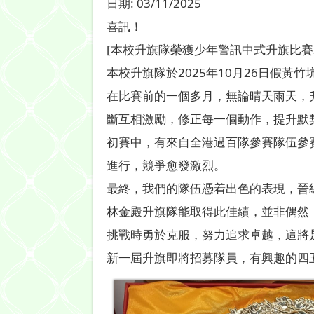
日期:
03/11/2025
喜訊！
[本校升旗隊榮獲少年警訊中式升旗比賽
本校升旗隊於2025年10月26日假
在比賽前的一個多月，無論晴天雨天，
斷互相激勵，修正每一個動作，提升默
初賽中，有來自全港過百隊參賽隊伍參
進行，競爭愈發激烈。
最終，我們的隊伍憑着出色的表現，晉
林金殿升旗隊能取得此佳績，並非偶然
挑戰時勇於克服，努力追求卓越，這將
新一屆升旗即將招募隊員，有興趣的四