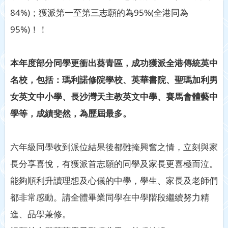
84%)；獲派第一至第三志願的為95%(全港同為
95%)！！
本年度部分同學更衝出葵青區，成功獲派全港傳統英中
名校，包括：瑪利諾修院學校、英華書院、聖瑪加利男
女英文中小學、長沙灣天主教英文中學、賽馬會體藝中
學等，成績斐然，為歷屆最多。
六年級同學收到派位結果後都難掩興奮之情，立刻與家
長分享喜悅，有獲派首志願的同學及家長更喜極而泣。
能夠順利升讀理想及心儀的中學，學生、家長及老師們
都非常感動。請全體畢業同學在中學階段繼續努力精
進、品學兼修。