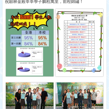
祝願林金殿莘莘學子鵬程萬里，前程錦繡！