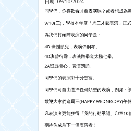
日期:
09/10/2024
同學們，你喜歡看才藝表演嗎？或者想成為
9/10(三)，學校本年度「周三才藝表演」正
為我們打頭陣表演的同學是：
4D 班謝韻兒，表演彈鋼琴。
4D班曾衍霖，表演跆拳道太極七拳。
2A班龔開心，表演朗誦。
同學們的表演都十分豐富。
同學們可自由選擇任何類型的表演，例如：
歡迎大家們逢周三(HAPPY WEDNESD
凡表演者更能獲得「我的行動承認」印章10
期待你成為下一個表演者！