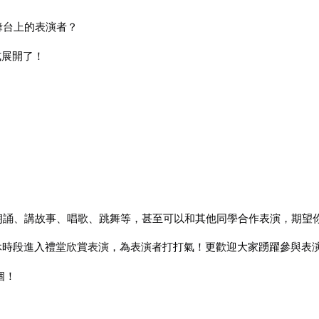
舞台上的表演者？
式展開了！
朗誦、講故事、唱歌、跳舞等，甚至可以和其他同學合作表演，期望
AY)午休時段進入禮堂欣賞表演，為表演者打打氣！更歡迎大家踴躍參與表
個！