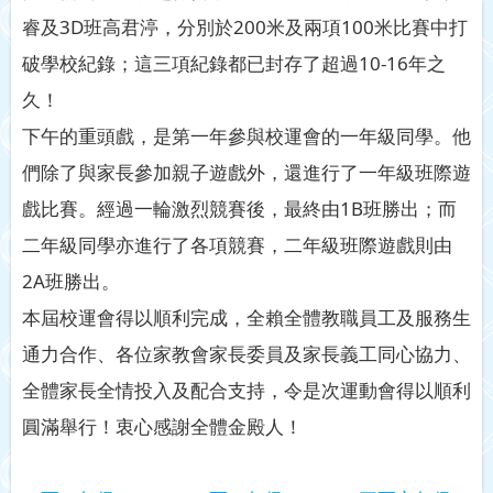
睿及3D班高君渟，分別於200米及兩項100米比賽中打
破學校紀錄；這三項紀錄都已封存了超過10-16年之
久！
下午的重頭戲，是第一年參與校運會的一年級同學。他
們除了與家長參加親子遊戲外，還進行了一年級班際遊
戲比賽。經過一輪激烈競賽後，最終由1B班勝出；而
二年級同學亦進行了各項競賽，二年級班際遊戲則由
2A班勝出。
本屆校運會得以順利完成，全賴全體教職員工及服務生
通力合作、各位家教會家長委員及家長義工同心協力、
全體家長全情投入及配合支持，令是次運動會得以順利
圓滿舉行！衷心感謝全體金殿人！