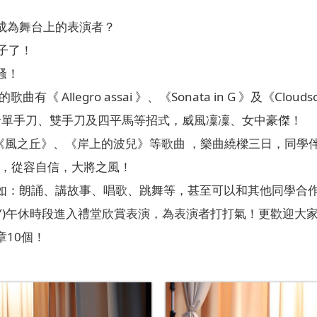
成為舞台上的表演者？
日子了！
騷！
 Allegro assai 》、《Sonata in G 》及《Clo
括單手刀、雙手刀及四平馬等招式，威風凜凜、女中豪傑！
e彈奏《風之丘》、《岸上的波兒》等歌曲 ，樂曲繞樑三日，同學
儀，從容自信，大將之風！
如：朗誦、講故事、唱歌、跳舞等，甚至可以和其他同學合
ESDAY)午休時段進入禮堂欣賞表演，為表演者打打氣！更歡迎
10個！