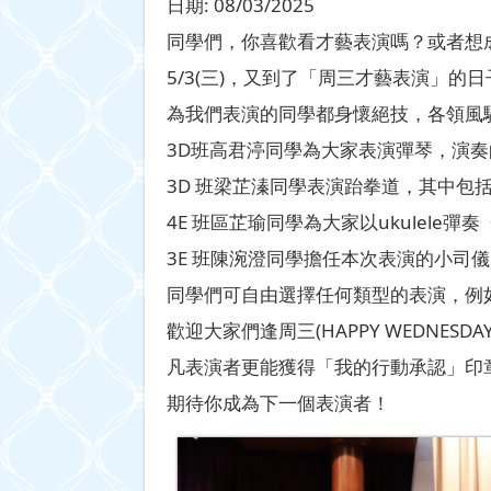
日期:
08/03/2025
同學們，你喜歡看才藝表演嗎？或者想
5/3(三)，又到了「周三才藝表演」的
為我們表演的同學都身懷絕技，各領風
3D班高君渟同學為大家表演彈琴，演奏的歌曲有《
3D 班梁芷溱同學表演跆拳道，其中包
4E 班區芷瑜同學為大家以ukulel
3E 班陳涴澄同學擔任本次表演的小司
同學們可自由選擇任何類型的表演，例
歡迎大家們逢周三(HAPPY WEDN
凡表演者更能獲得「我的行動承認」印章
期待你成為下一個表演者！