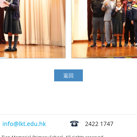
返回
info@lkt.edu.hk
2422 1747