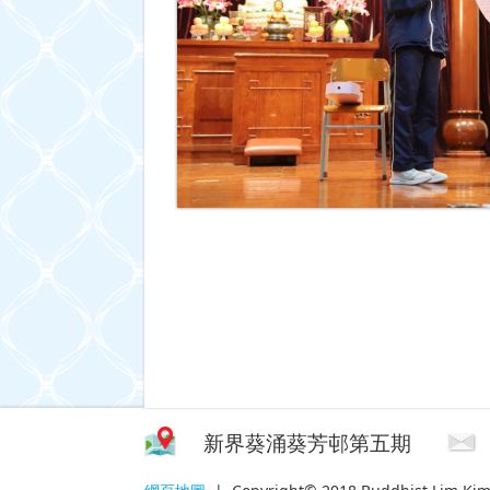
新界葵涌葵芳邨第五期