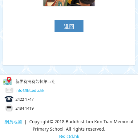
返回
新界葵涌葵芳邨第五期
info@lkt.edu.hk
2422 1747
2484 1419
網頁地圖
| Copyright© 2018 Buddhist Lim Kim Tian Memorial
Primary School. All rights reserved.
By: ctd.hk