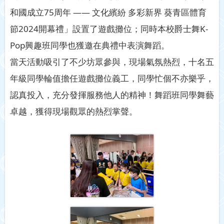
和國成立75周年 —— 文化繽紛 多彩新界 葵青區體育
節2024開幕禮」設置了遊戲攤位；同時本校爵士舞K-
Pop興趣班同學也獲邀在典禮中表演舞蹈。
當天活動吸引了不少坊眾參與，現場氣氛熱烈，十名五
年級同學輪值擔任遊戲攤位義工，同學忙個不亦樂乎，
認真投入，充分發揮服務他人的精神！舞蹈班同學舞藝
卓越，獲得現場觀眾的熱烈掌聲。