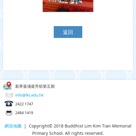
返回
新界葵涌葵芳邨第五期
info@lkt.edu.hk
2422 1747
2484 1419
網頁地圖
| Copyright© 2018 Buddhist Lim Kim Tian Memorial
Primary School. All rights reserved.