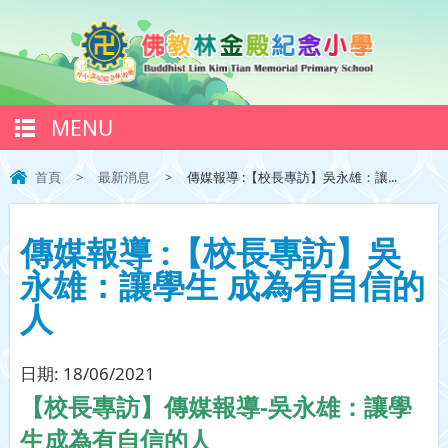
MENU
首頁
>
最新消息
>
傳媒報導 :【校長專訪】吳永雄：讓...
傳媒報導 :【校長專訪】吳
永雄：讓學生 成為有自信的
人
日期:
18/06/2021
【
校長專訪
】
傳媒報導
-吳永雄：讓學
生成為有自信的人