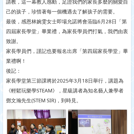
請教，這一幕教人感動，足證我們的家長多麼的關愛自
己的孩子，珍惜著每一個機遇去了解孩子的需要。
最後，感恩林婉雯女士即場允諾將會蒞臨6月28日「第
四屆家長學堂」畢業禮，為家長學員們打氣，我們由衷
致謝。
家長學員們，謹記也要報名出席「第四屆家長學堂」畢
業禮啊！
後記：
家長學堂第三節課將於2025年3月18日舉行，講題為
《輕鬆玩樂學STEAM》，星級講者為知名藝人兼學者
鄧文瀚先生(STEM SIR)，到時見。